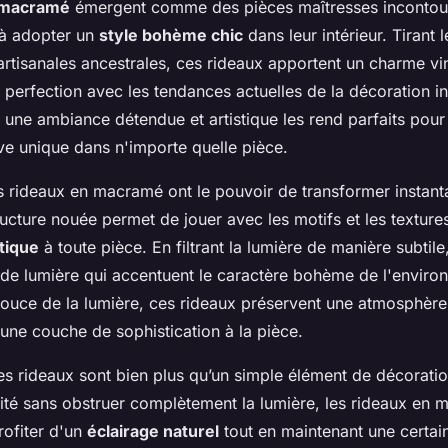
 macramé
émergent comme des pièces maîtresses incontou
 à adopter un
style bohème chic
dans leur intérieur. Tirant 
artisanales ancestrales, ces rideaux apportent un charme vi
 perfection avec les tendances actuelles de la décoration in
 une ambiance détendue et artistique les rend parfaits pour 
ve unique dans n'importe quelle pièce.
es rideaux en macramé ont le pouvoir de transformer instan
ucture nouée permet de jouer avec les motifs et les texture
tique
à toute pièce. En filtrant la lumière de manière subtile,
 de lumière qui accentuent le caractère bohème de l'enviro
 douce de la lumière, ces rideaux préservent une atmosphèr
 une couche de sophistication à la pièce.
es rideaux sont bien plus qu’un simple élément de décorati
imité sans obstruer complètement la lumière, les rideaux en
rofiter d'un
éclairage naturel
tout en maintenant une certain