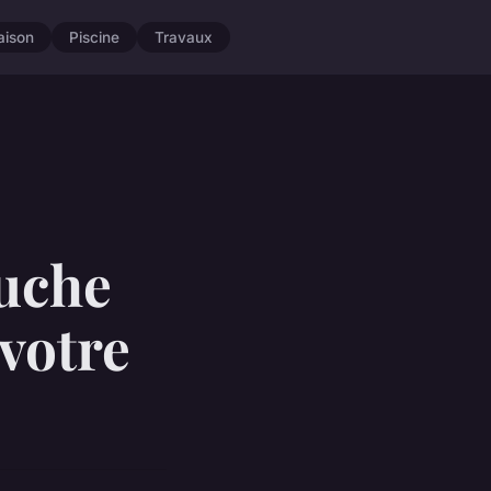
aison
Piscine
Travaux
ouche
votre