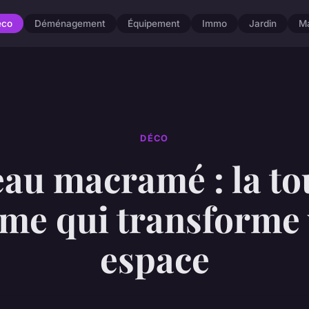
éco
Déménagement
Équipement
Immo
Jardin
M
DÉCO
au macramé : la t
me qui transforme 
espace