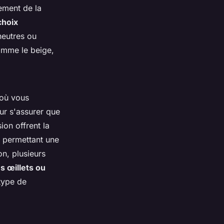
ement de la
choix
neutres ou
omme le beige,
 où vous
our s'assurer que
ion offrent la
, permettant une
on, plusieurs
s œillets ou
 type de