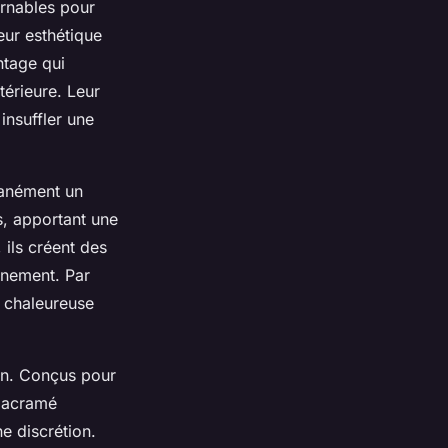
rnables pour
leur esthétique
ntage qui
térieure. Leur
insuffler une
tanément un
s, apportant une
 ils créent des
nnement. Par
e chaleureuse
on. Conçus pour
 macramé
e discrétion.