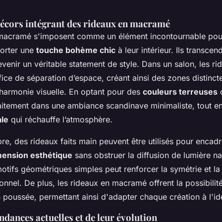
écors intégrant des rideaux en macramé
 macramé s'imposent comme un élément incontournable pou
orter une
touche bohème chic
à leur intérieur. Ils transcend
evenir un véritable statement de style. Dans un salon, les 
fice de séparation d’espace, créant ainsi des zones distinct
harmonie visuelle. En optant pour des
couleurs terreuses
o
aitement dans une ambiance scandinave minimaliste, tout e
ale
qui réchauffe l’atmosphère.
e, des rideaux faits main peuvent être utilisés pour encadr
mension esthétique
sans obstruer la diffusion de lumière nat
motifs géométriques simples peut renforcer la symétrie et la 
nnel. De plus, les rideaux en macramé offrent la possibilit
 poussée, permettant ainsi d'adapter chaque création à l'ide
ndances actuelles et de leur évolution