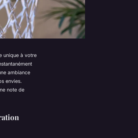
e unique à votre
instantanément
 une ambiance
os envies.
une note de
ration