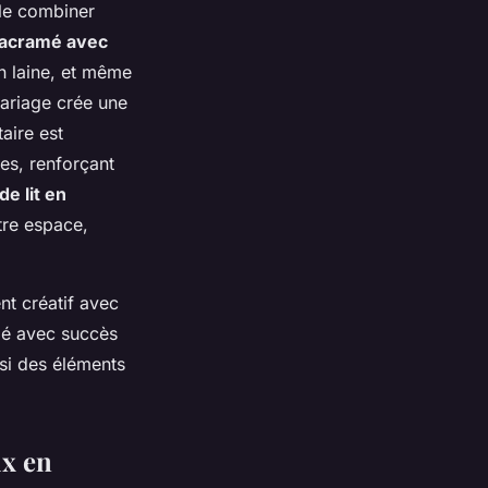
 le combiner
macramé avec
en laine, et même
ariage crée une
aire est
res, renforçant
de lit en
tre espace,
t créatif avec
mé avec succès
si des éléments
ux en