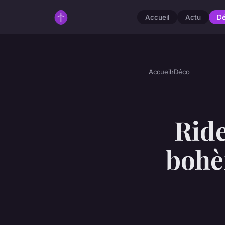
Accueil
Actu
D
Accueil
›
Déco
Ride
bohè