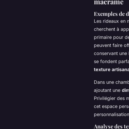
macramé
Exemples de d
Les rideaux en
cherchent à app
primaire pour d
peuvent faire of
conservant une 
se fondent parf
texture artisan
Dans une chambr
ajoutant une
di
Privilégier des 
cet espace perso
personnalisation
Analyse des te