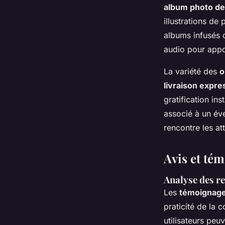
album photo d
illustrations de
albums infusés d
audio pour appo
La variété des
o
livraison expre
gratification in
associé à un éve
rencontre les att
Avis et té
Analyse des r
Les
témoignage
praticité de la 
utilisateurs peu