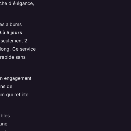
uche d'élégance,
les albums
3 à 5 jours
 seulement 2
 long. Ce service
 rapide sans
'un engagement
ons de
m qui reflète
ibles
 une