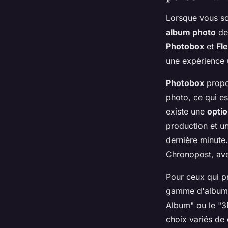
Lorsque vous so
album photo
dev
Photobox
et
Fle
une expérience u
Photobox
propos
photo, ce qui es
existe une
opti
production et u
dernière minute.
Chronopost, avec
Pour ceux qui pr
gamme d'albums,
Album" ou le "3
choix variés de 