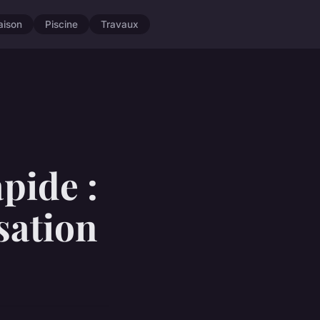
aison
Piscine
Travaux
pide :
sation