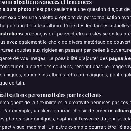
rsonnalisation avancées et tendances
n album photo
n'est pas seulement une question d'ajout de
vent exploiter une palette d'options de personnalisation av
he personnelle à leur album. L’une des tendances actuelles e
llustrations
préconçus qui peuvent être ajustés selon les pr
Vous avez également le choix de divers matériaux de couver
rtures souples aux rigides en passant par celles à ouvertur
gante de vos images. La possibilité d'ajouter des
pages à ef
fondeur et la clarté des couleurs, rendant chaque image vi
s uniques, comme les albums rétro ou magiques, peut éga
ique certain.
alisations personnalisées par les clients
témoignent de la flexibilité et la créativité permises par ces 
. Par exemple, un client pourrait choisir de créer un
album 
s photos panoramiques, capturant l’essence du jour spécia
mpact visuel maximal. Un autre exemple pourrait être l'élab