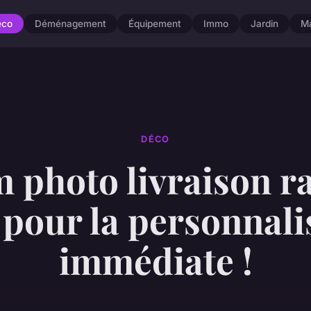
éco
Déménagement
Équipement
Immo
Jardin
M
DÉCO
 photo livraison ra
 pour la personnali
immédiate !