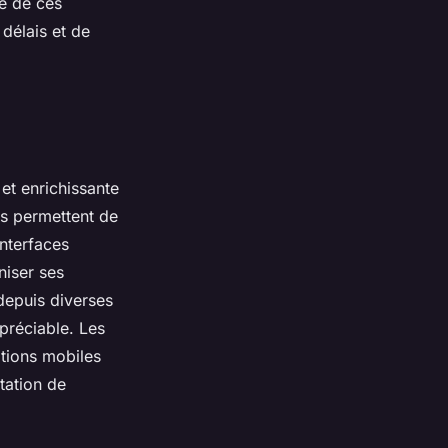
re de ces
délais et de
et enrichissante
ls permettent de
nterfaces
niser ses
depuis diverses
préciable. Les
tions mobiles
tation de