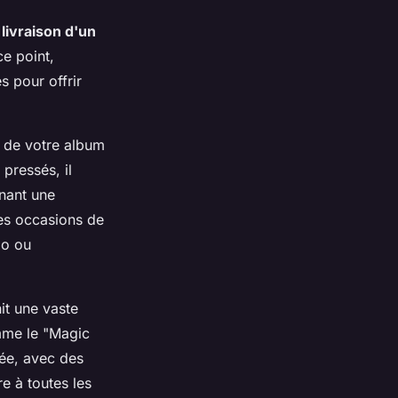
 livraison d'un
ce point,
s pour offrir
e de votre album
pressés, il
nant une
des occasions de
mo ou
nit une vaste
mme le "Magic
ée, avec des
re à toutes les