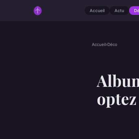
Accueil
Actu
D
Accueil
›
Déco
Album
optez