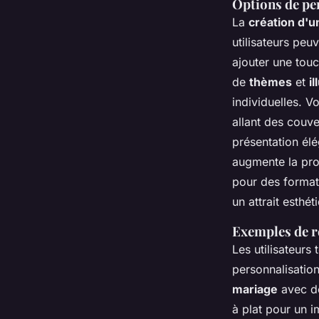
Options de pe
La
création d'u
utilisateurs peu
ajouter une touc
de
thèmes
et
i
individuelles. 
allant des couve
présentation élé
augmente la pro
pour des format
un attrait esthét
Exemples de ré
Les utilisateurs 
personnalisation
mariage
avec de
à plat pour un i