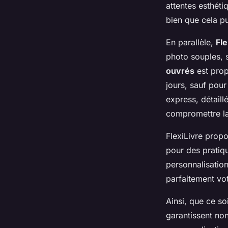
attentes esthéti
bien que cela pu
En parallèle,
Fle
photo souples, 
ouvrés
est prop
jours, sauf pour
express, détaill
compromettre la
FlexiLivre pro
pour des pratiqu
personnalisatio
parfaitement vot
Ainsi, que ce so
garantissent no