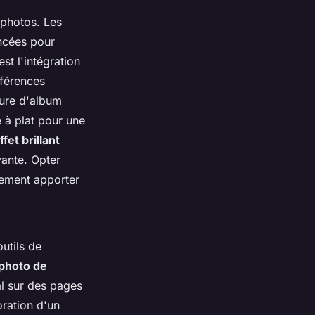
 photos. Les
ancées pour
st l'intégration
éférences
ture d'album
e à plat pour une
fet brillant
vante. Opter
lement apporter
outils de
photo de
l sur des pages
oration d'un