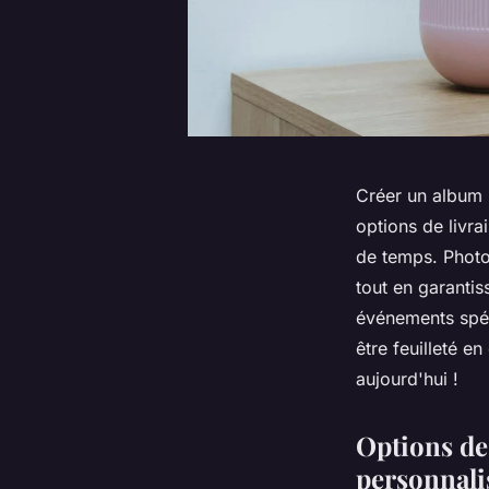
Créer un album 
options de livr
de temps. Photob
tout en garantis
événements spéc
être feuilleté e
aujourd'hui !
Options de
personnali