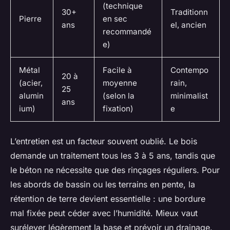
(technique
30+
Traditionn
Pierre
en sec
ans
el, ancien
recommandé
e)
Métal
Facile à
Contempo
20 à
(acier,
moyenne
rain,
25
alumin
(selon la
minimalist
ans
ium)
fixation)
e
L’entretien est un facteur souvent oublié. Le bois
demande un traitement tous les 3 à 5 ans, tandis que
le béton ne nécessite que des rinçages réguliers. Pour
les abords de bassin ou les terrains en pente, la
rétention de terre devient essentielle : une bordure
mal fixée peut céder avec l’humidité. Mieux vaut
surélever légèrement la base et prévoir un drainage.