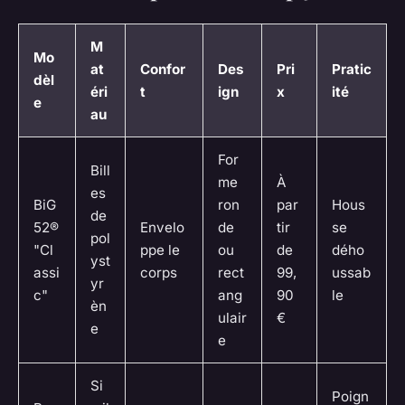
M
Mo
at
Confor
Des
Pri
Pratic
dèl
éri
t
ign
x
ité
e
au
For
Bill
me
À
es
BiG
ron
par
Hous
de
52®
Envelo
de
tir
se
pol
"Cl
ppe le
ou
de
dého
yst
assi
corps
rect
99,
ussab
yr
c"
ang
90
le
èn
ulair
€
e
e
Si
Poign