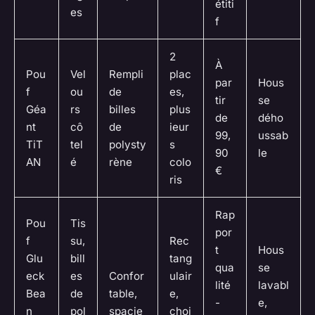
étiti
es
f
2
À
Pou
Vel
Rempli
plac
par
Hous
f
ou
de
es,
tir
se
Géa
rs
billes
plus
de
dého
nt
cô
de
ieur
99,
ussab
TiT
tel
polysty
s
90
le
AN
é
rène
colo
€
ris
Rap
Pou
Tis
por
f
su,
Rec
t
Hous
Glu
bill
tang
qua
se
eck
es
Confor
ulair
lité
lavabl
Bea
de
table,
e,
-
e,
n
pol
spacie
choi