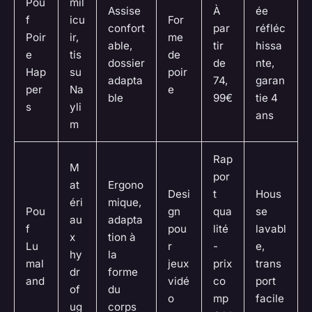
Pou
mil
Assise
À
ée
f
icu
For
confort
par
réfléc
Poir
ir,
me
able,
tir
hissa
e
tis
de
dossier
de
nte,
Hap
su
poir
adapta
74,
garan
per
Na
e
ble
99€
tie 4
s
yli
ans
m
Rap
M
por
at
Ergono
Desi
t
Hous
éri
mique,
Pou
gn
qua
se
au
adapta
f
pou
lité
lavabl
x
tion à
Lu
r
-
e,
hy
la
mal
jeux
prix
trans
dr
forme
and
vidé
co
port
of
du
o
mp
facile
ug
corps