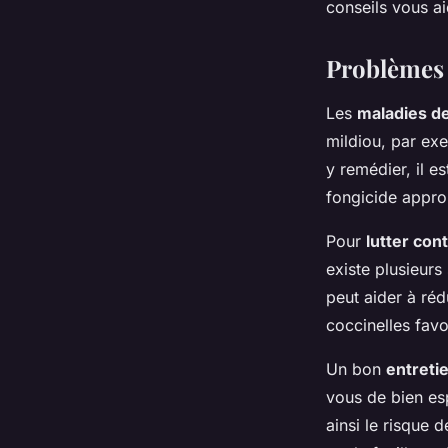
conseils vous a
Problèmes 
Les
maladies d
mildiou, par exe
y remédier, il e
fongicide appro
Pour
lutter con
existe plusieurs 
peut aider à ré
coccinelles favo
Un bon
entreti
vous de bien esp
ainsi le risque 