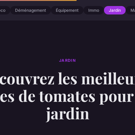
éco
Déménagement
Équipement
Immo
Jardin
M
JARDIN
couvrez les meilleu
es de tomates pour
jardin