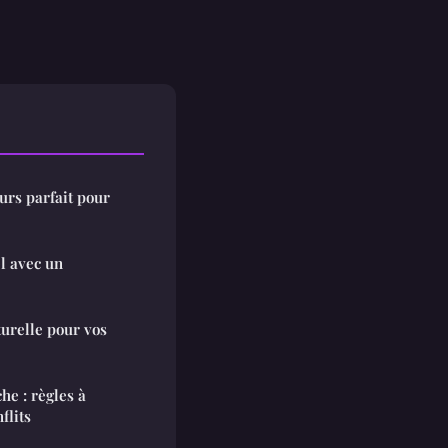
urs parfait pour
l avec un
turelle pour vos
he : règles à
flits