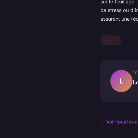
sur le feuillage
de stress ou d'i
assurent une réc
Jardin
EC
L
L
← Voir tous les a