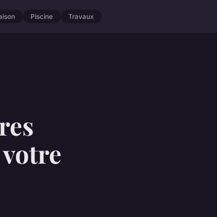
aison
Piscine
Travaux
res
 votre