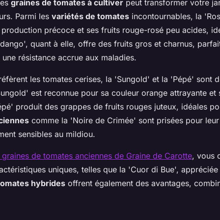
nes
graines de tomates à cultiver
peut transformer votre ja
urs. Parmi les
variétés de tomates
incontournables, la 'Ro
 production précoce et ses fruits rouge-rosé peu acides, id
dango', quant à elle, offre des fruits gros et charnus, parfa
t une résistance accrue aux maladies.
éfèrent les tomates cerises, la 'Sungold' et la 'Pépé' sont 
Sungold' est reconnue pour sa couleur orange attrayante et s
épé' produit des grappes de fruits rouges juteux, idéales pou
ciennes
comme la 'Noire de Crimée' sont prisées pour leur
ment sensibles au mildiou.
s graines de tomates anciennes de Graine de Carotte
, vous 
actéristiques uniques, telles que la 'Cuor di Bue', appréciée
tomates hybrides
offrent également des avantages, combin