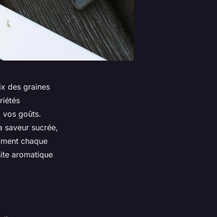
ix des graines
riétés
à vos goûts.
a saveur sucrée,
omment chaque
site aromatique