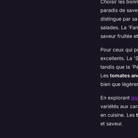
Choisir les bon
paradis de save
distingue par sa
salades. La 'Fan
saveur fruitée e
Pour ceux qui pr
excellents. La '
tandis que la 'P
Les
tomates an
bien que légère
En explorant
le
variétés aux car
en cuisine. Les
et saveur.