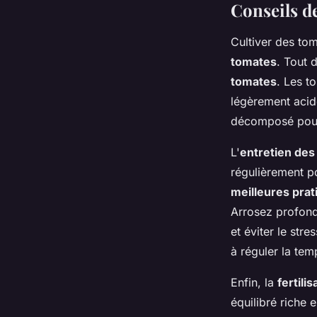
Conseils d
Cultiver des tom
tomates
. Tout 
tomates
. Les t
légèrement acid
décomposé pour 
L'
entretien des
régulièrement po
meilleures prat
Arrosez profond
et éviter le str
à réguler la tem
Enfin, la
fertili
équilibré riche 