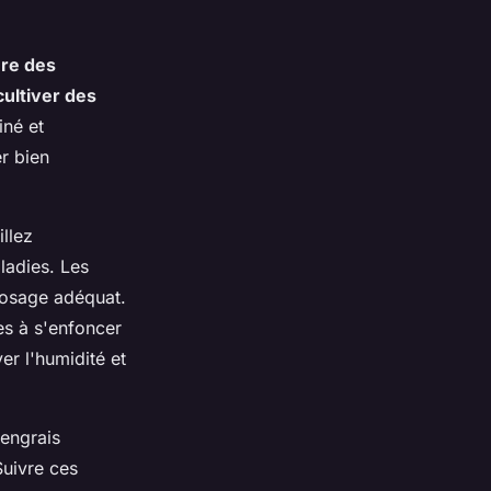
ure des
cultiver des
iné et
r bien
illez
aladies. Les
rosage adéquat.
s à s'enfoncer
er l'humidité et
 engrais
Suivre ces