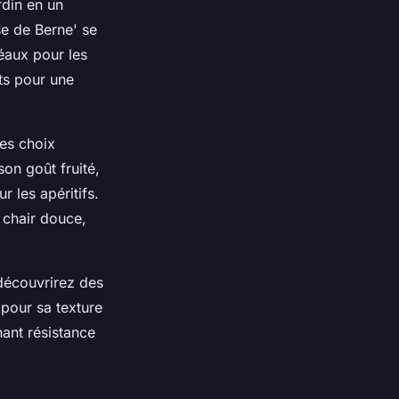
rdin en un
se de Berne' se
éaux pour les
its pour une
des choix
on goût fruité,
r les apéritifs.
 chair douce,
découvrirez des
 pour sa texture
ant résistance