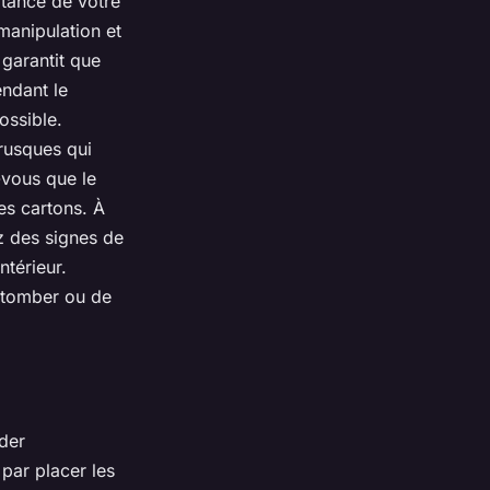
tance de votre
manipulation et
garantit que
endant le
ossible.
rusques qui
-vous que le
es cartons. À
z des signes de
ntérieur.
e tomber ou de
éder
par placer les