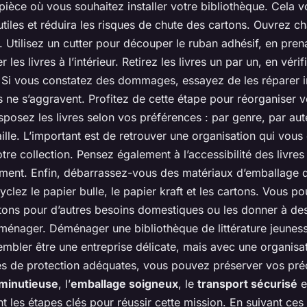
pièce où vous souhaitez installer votre bibliothèque. Cela v
nutiles et réduira les risques de chute des cartons. Ouvrez 
 Utilisez un cutter pour découper le ruban adhésif, en pren
s livres à l’intérieur. Retirez les livres un par un, en vérifi
. Si vous constatez des dommages, essayez de les réparer
ls ne s’aggravent. Profitez de cette étape pour réorganiser v
sposez les livres selon vos préférences : par genre, par aut
ille. L’important est de retrouver une organisation qui vous 
tre collection. Pensez également à l’accessibilité des livre
mment. Enfin, débarrassez-vous des matériaux d’emballage 
clez le papier bulle, le papier kraft et les cartons. Vous 
artons pour d’autres besoins domestiques ou les donner à de
ménager. Déménager une bibliothèque de littérature jeunes
sembler être une entreprise délicate, mais avec une organisa
es de protection adéquates, vous pouvez préserver vos pré
 minutieuse
, l’
emballage soigneux
, le
transport sécurisé
e
t les étapes clés pour réussir cette mission. En suivant ces