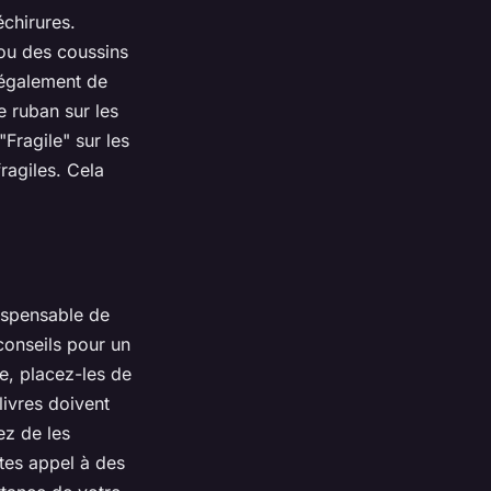
échirures.
 ou des coussins
s également de
e ruban sur les
"Fragile" sur les
ragiles. Cela
dispensable de
conseils pour un
e, placez-les de
livres doivent
ez de les
ites appel à des