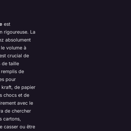
e
est
n rigoureuse. La
lez absolument
 le volume à
est crucial de
de taille
 remplis de
des pour
kraft, de papier
es chocs et de
airement avec le
era de chercher
s cartons,
e casser ou être