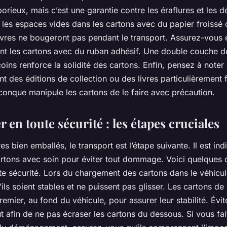
orieux, mais c’est une garantie contre les éraflures et les d
r les espaces vides dans les cartons avec du papier froissé
s livres ne bougeront pas pendant le transport. Assurez-vou
ent les cartons avec du ruban adhésif. Une double couche d
coins renforce la solidité des cartons. Enfin, pensez à noter 
t des éditions de collection ou des livres particulièrement f
conque manipule les cartons de le faire avec précaution.
 en toute sécurité : les étapes cruciales
res bien emballés, le transport est l’étape suivante. Il est in
artons avec soin pour éviter tout dommage. Voici quelques 
te sécurité. Lors du chargement des cartons dans le véhicul
ils soient stables et ne puissent pas glisser. Les cartons de 
remier, au fond du véhicule, pour assurer leur stabilité. Évit
t afin de ne pas écraser les cartons du dessous. Si vous fa