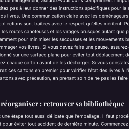
du déménagement, assurez-vous qu’ils comprennent l’impor
sitez pas à leur donner des instructions spécifiques pour la 
 vos livres. Une communication claire avec les déménageurs 
ollections sont traitées avec le respect qu’elles méritent. P
z les routes cahoteuses et les virages brusques autant que p
emment pour minimiser les secousses et les mouvements b
mmager vos livres. Si vous devez faire une pause, assurez
tionné sur une surface plane pour éviter tout déplacement d
ctez chaque carton avant de les décharger. Si vous constate
 ces cartons en premier pour vérifier l’état des livres à l’i
artons avec précaution, en prenant soin de ne pas les fair
 réorganiser : retrouver sa bibliothèque
 une étape tout aussi délicate que l’emballage. Il faut proc
pour éviter tout accident de dernière minute. Commencez 