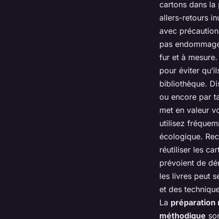
cartons dans la 
allers-retours i
avec précaution.
pas endommager le
fur et à mesure
pour éviter qu’i
bibliothèque. Di
ou encore par ta
met en valeur vo
utilisez fréque
écologique. Recy
réutiliser les c
prévoient de dé
les livres peut 
et des techniqu
La
préparation
méthodique
son