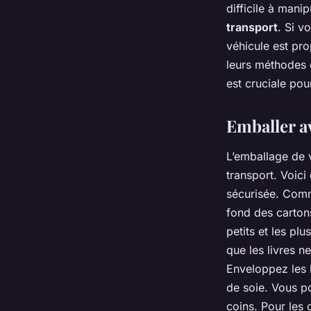
difficile à mani
transport
. Si v
véhicule est pro
leurs méthodes
est cruciale pou
Emballer av
L’emballage de v
transport. Voic
sécurisée. Comme
fond des cartons
petits et les pl
que les livres n
Enveloppez les l
de soie. Vous po
coins. Pour les 