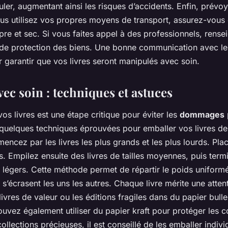
puler, augmentant ainsi les risques d’accidents. Enfin, prév
ous utilisez vos propres moyens de transport, assurez-vous
pre et sec. Si vous faites appel à des professionnels, rens
 de protection des biens. Une bonne communication avec l
r garantir que vos livres seront manipulés avec soin.
ec soin : techniques et astuces
os livres est une étape critique pour éviter les
dommages
i quelques techniques éprouvées pour emballer vos livres d
ncez par les livres les plus grands et les plus lourds. Plac
. Empilez ensuite des livres de tailles moyennes, puis termi
us légers. Cette méthode permet de répartir le poids uniform
e s’écrasent les uns les autres. Chaque livre mérite une attent
ivres de valeur ou les éditions fragiles dans du papier bull
uvez également utiliser du papier kraft pour protéger les c
collections précieuses, il est conseillé de les emballer indiv