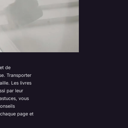
et de
se. Transporter
ille. Les livres
si par leur
astuces, vous
onseils
t chaque page et