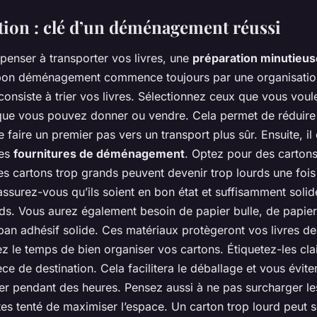
tion : clé d’un déménagement réussi
enser à transporter vos livres, une
préparation minutieus
 bon déménagement commence toujours par une organisatio
consiste à trier vos livres. Sélectionnez ceux que vous vou
que vous pouvez donner ou vendre. Cela permet de réduire
faire un premier pas vers un transport plus sûr. Ensuite, il 
nes
fournitures de déménagement
. Optez pour des cartons 
s cartons trop grands peuvent devenir trop lourds une fois
 assurez-vous qu’ils soient en bon état et suffisamment soli
ds. Vous aurez également besoin de papier bulle, de papier 
ban adhésif solide. Ces matériaux protègeront vos livres d
ez le temps de bien organiser vos cartons. Étiquetez-les cl
èce de destination. Cela facilitera le déballage et vous évit
lier pendant des heures. Pensez aussi à ne pas surcharger le
es tenté de maximiser l’espace. Un carton trop lourd peut s