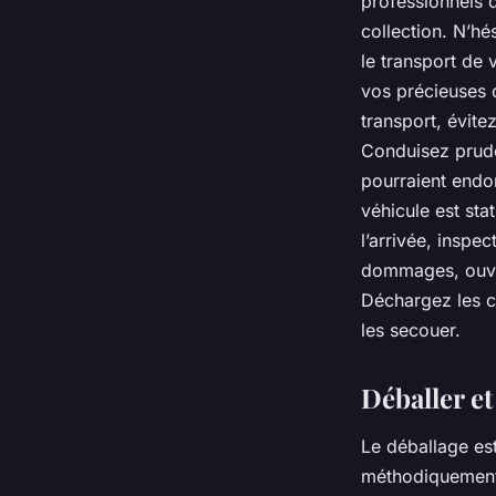
professionnels 
collection. N’hé
le transport de
vos précieuses c
transport, évite
Conduisez prud
pourraient endo
véhicule est sta
l’arrivée, inspe
dommages, ouvrez
Déchargez les c
les secouer.
Déballer et
Le déballage est
méthodiquement 