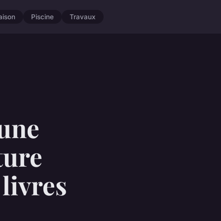
aison
Piscine
Travaux
une
ture
livres