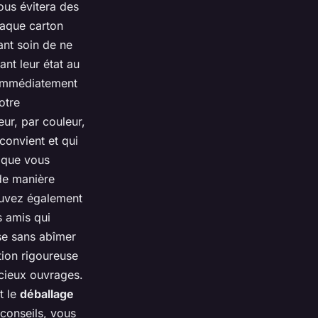
ous évitera des
chaque carton
ant soin de ne
ant leur état au
 immédiatement
otre
eur, par couleur,
convient et qui
s que vous
de manière
pouvez également
s amis qui
se sans abîmer
tion rigoureuse
cieux ouvrages.
t le
déballage
 conseils, vous