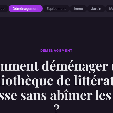
éco
Déménagement
Équipement
Immo
Jardin
M
DÉMÉNAGEMENT
mment déménager 
liothèque de littéra
sse sans abîmer les 
?