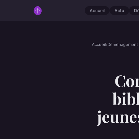
Accueil
Actu
D
Accueil
›
Déménagement
Co
bib
jeune