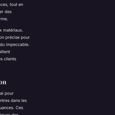
ces, tout en
er des
erme.
x matériaux.
ion précise pour
endu impeccable.
llient
s clients
ion
al pour
ntres dans les
nuances. Ces
niques des