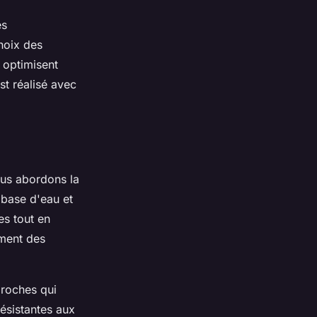
es
hoix des
 optimisent
st réalisé avec
ous abordons la
à base d'eau et
es tout en
ement des
proches qui
 résistantes aux