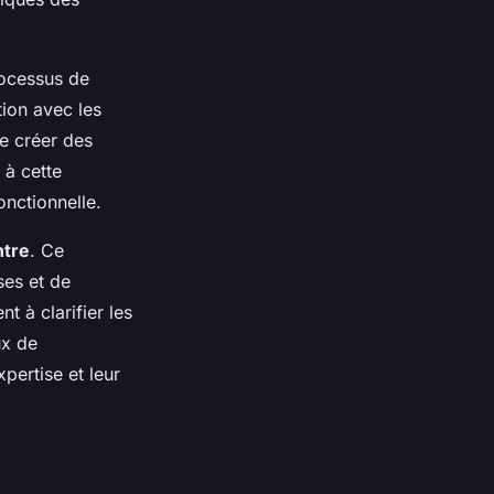
rocessus de
tion avec les
e créer des
 à cette
nctionnelle.
ntre
. Ce
ses et de
t à clarifier les
ux de
xpertise et leur