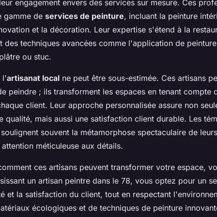
 leur engagement envers des services sur mesure. Ces prof
rge gamme de
services de peinture
, incluant la peinture intér
énovation et la décoration. Leur expertise s'étend à la restau
ant des techniques avancées comme l'application de peinture
lâtre ou stuc.
l'
artisanat local
ne peut être sous-estimée. Ces artisans pe
de peindre ; ils transforment les espaces en tenant compte 
chaque client. Leur approche personnalisée assure non seu
te qualité, mais aussi une satisfaction client durable. Les t
ts soulignent souvent la métamorphose spectaculaire de leu
 attention méticuleuse aux détails.
comment ces artisans peuvent transformer votre espace, 
isissant un artisan peintre dans le 78, vous optez pour un se
ité et la satisfaction du client, tout en respectant l'environn
 matériaux écologiques et de techniques de peinture innovant