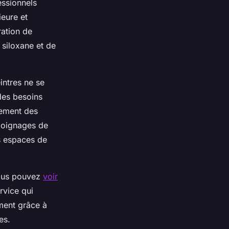
essionnels
ieure et
ration de
 siloxane et de
intres ne se
des besoins
lement des
émoignages de
rs espaces de
vous pouvez
voir
rvice qui
ement grâce à
es.