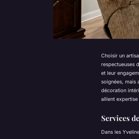
Choisir un artis
respectueuses de
et leur engageme
soignées, mais a
décoration inté
allient experti
Services de
Dans les Yvelin