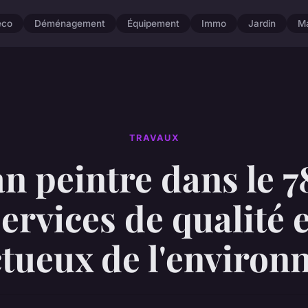
éco
Déménagement
Équipement
Immo
Jardin
M
TRAVAUX
n peintre dans le 7
services de qualité e
tueux de l'enviro