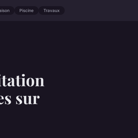
aison
Piscine
Travaux
tation
es sur