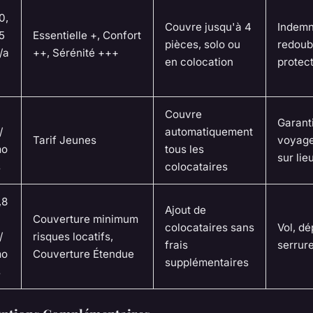
0,
Couvre jusqu'à 4
Indemn
5
Essentielle +, Confort
pièces, solo ou
redoub
/a
++, Sérénité +++
en colocation
protect
Couvre
Garant
/
automatiquement
Tarif Jeunes
voyage
o
tous les
sur lie
s
colocataires
,8
Ajout de
Couverture minimum
colocataires sans
Vol, d
/
risques locatifs,
frais
serrure
o
Couverture Étendue
supplémentaires
s