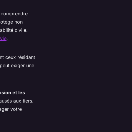
de comprendre
protège non
ilité civile.
vie
.
nt ceux résidant
peut exiger une
sion et les
sés aux tiers.
ager votre