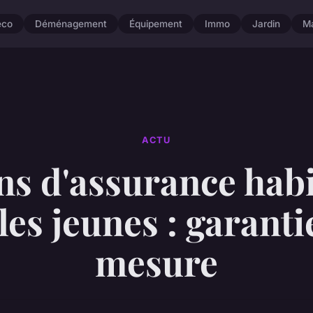
éco
Déménagement
Équipement
Immo
Jardin
M
ACTU
ns d'assurance habi
les jeunes : garanti
mesure