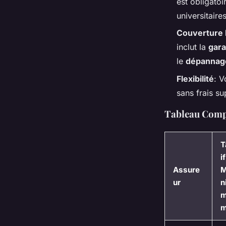
est obligatoi
universitaires
Couverture
inclut la
gara
le
dépannage
Flexibilité
: V
sans frais s
Tableau Compa
T
if
Assure
M
ur
n