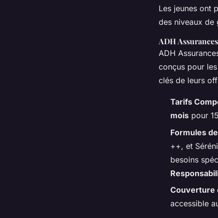
Les jeunes ont p
des niveaux de g
ADH Assurances
ADH Assurances 
conçus pour les 
clés de leurs off
Tarifs Compe
mois
pour 15 
Formules de
++, et Sérén
besoins spéc
Responsabili
Couverture 
accessible au