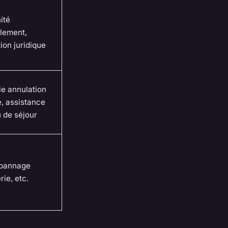
ité
lement,
ion juridique
ie annulation
, assistance
u de séjour
épannage
rie, etc.