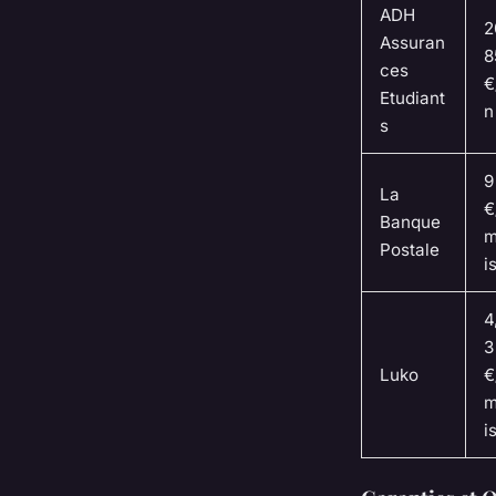
ADH
2
Assuran
8
ces
€
Etudiant
n
s
9
La
€
Banque
m
Postale
i
4
3
Luko
€
m
i