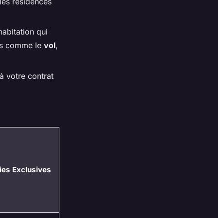
 les résidences
abitation qui
es comme le
vol
,
à votre contrat
ies Exclusives