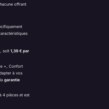
chacune offrant
écifiquement
aractéristiques
n
, soit
1,39 € par
lle +, Confort
adapter à vos
 la
garantie
 4 pièces et est