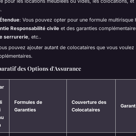
re pour les locations meublées ou vides, les colocations, et
.
 Étendue
: Vous pouvez opter pour une formule multirisque h
ntie Responsabilité civile
et des garanties complémentair
 serrurerie
, etc..
ous pouvez ajouter autant de colocataires que vous voulez 
upplémentaires.
ratif des Options d'Assurance
ar
i
Formules de
Couverture des
Garant
i
Garanties
Colocataires
mu
m