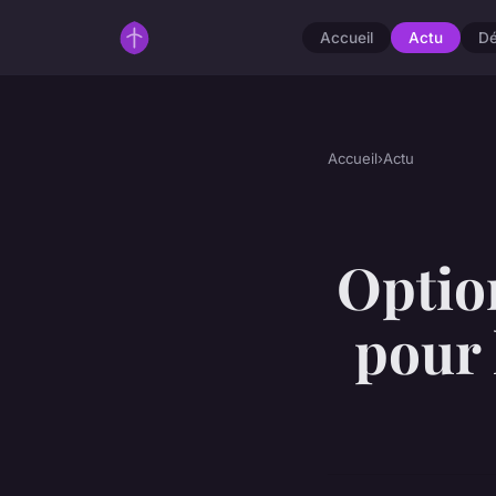
Accueil
Actu
D
Accueil
›
Actu
Optio
pour 