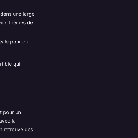
 dans une large
ents thèmes de
déale pour qui
tible qui
.
it pour un
avec la
on retrouve des