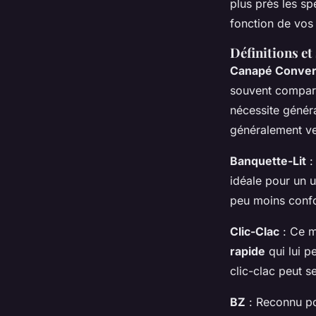
plus près les sp
fonction de vos
Définitions et
Canapé Conver
souvent comparab
nécessite généra
généralement ver
Banquette-Lit
:
idéale pour un 
peu moins confo
Clic-Clac
: Ce m
rapide
qui lui p
clic-clac peut s
BZ
: Reconnu p