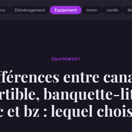
éco
Déménagement
Équipement
Immo
Jardin
M
ÉQUIPEMENT
fférences entre can
tible, banquette-lit
c et bz : lequel chois