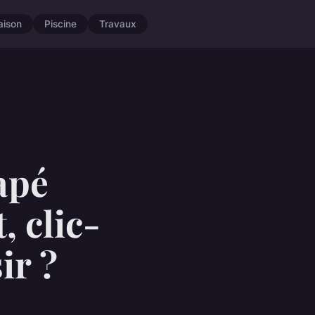
aison
Piscine
Travaux
apé
, clic-
ir ?