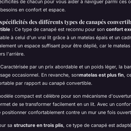
écificités de chacun pour vous aider à naviguer parmi ces 
 besoins en confort et espace.
 spécificités des différents types de canapés converti
tible
: Ce type de canapé est reconnu pour son
confort ex
le à celui d'un vrai lit grâce à un matelas épais et un cadre
lement un espace suffisant pour être déplié, car le matelas 
s l'arrière.
 Caractérisée par un prix abordable et un poids léger, la ban
usage occasionnel. En revanche, son
matelas est plus fin
, c
rtable par rapport au canapé convertible.
odèle compact est célèbre pour son mécanisme d'ouvertu
ermet de se transformer facilement en un lit. Avec un confor
e positionner confortablement contre un mur une fois ouvert
our sa
structure en trois plis
, ce type de canapé est adapté