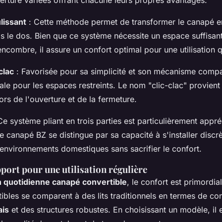
rture variées offrant chacune leurs propres avantages.
lissant
: Cette méthode permet de transformer le canapé en 
is le dos. Bien que ce système nécessite un espace suffisan
ncombre, il assure un confort optimal pour une utilisation 
clac
: Favorisée pour sa simplicité et son mécanisme compa
le pour les espaces restreints. Le nom "clic-clac" provient 
lors de l'ouverture et de la fermeture.
Ce système pliant en trois parties est particulièrement appr
e canapé BZ se distingue par sa capacité à s'installer disc
'environnements domestiques sans sacrifier le confort.
port pour une utilisation régulière
on quotidienne canapé convertible
, le confort est primordia
bles se comparent à des lits traditionnels en termes de con
ais
et des structures robustes. En choisissant un modèle, il e