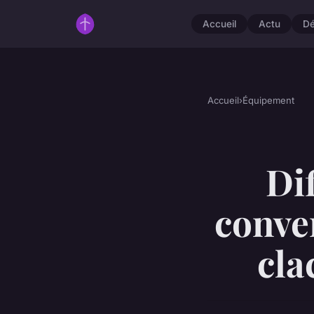
Accueil
Actu
D
Accueil
›
Équipement
Di
conver
cla