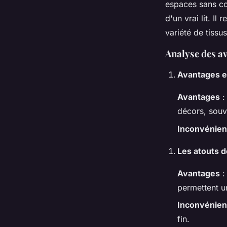
espaces sans com
d'un vrai lit. I
variété de tissu
Analyse des a
Avantages e
Avantages
:
décors, souv
Inconvénien
Les atouts d
Avantages
:
permettent un
Inconvénien
fin.