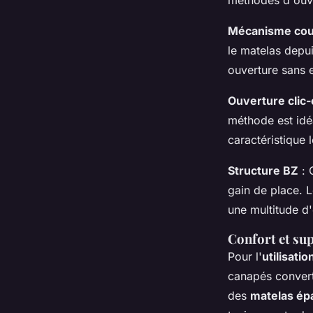
méthodes d'ouve
Mécanisme cou
le matelas depu
ouverture sans e
Ouverture clic-
méthode est idéa
caractéristique 
Structure BZ
: 
gain de place. L
une multitude d
Confort et sup
Pour l'
utilisati
canapés converti
des
matelas ép