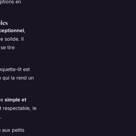
options en
bles
ceptionnel
,
 solide. Il
se tire
quette-lit est
e qui la rend un
re
simple et
t respectable, le
.
 aux petits